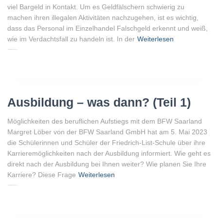
viel Bargeld in Kontakt. Um es Geldfälschern schwierig zu
machen ihren illegalen Aktivitäten nachzugehen, ist es wichtig,
dass das Personal im Einzelhandel Falschgeld erkennt und weiß,
wie im Verdachtsfall zu handeln ist. In der
Weiterlesen
Von
Peter Gellenberg
, vor
3 Jahren
Ausbildung – was dann? (Teil 1)
Möglichkeiten des beruflichen Aufstiegs mit dem BFW Saarland
Margret Löber von der BFW Saarland GmbH hat am 5. Mai 2023
die Schülerinnen und Schüler der Friedrich-List-Schule über ihre
Karrieremöglichkeiten nach der Ausbildung informiert. Wie geht es
direkt nach der Ausbildung bei Ihnen weiter? Wie planen Sie Ihre
Karriere? Diese Frage
Weiterlesen
Von
Peter Gellenberg
, vor
3 Jahren