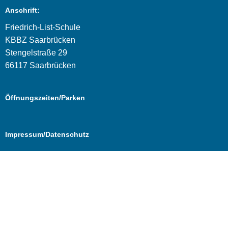
Anschrift:
Friedrich-List-Schule
KBBZ Saarbrücken
Stengelstraße 29
66117 Saarbrücken
Öffnungszeiten/Parken
Impressum/Datenschutz
Cookie Consent mit Real Cookie Banner