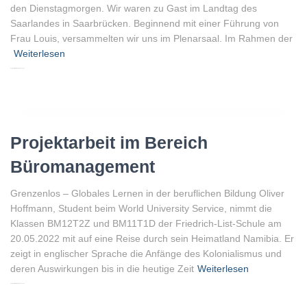
den Dienstagmorgen. Wir waren zu Gast im Landtag des
Saarlandes in Saarbrücken. Beginnend mit einer Führung von
Frau Louis, versammelten wir uns im Plenarsaal. Im Rahmen der
Weiterlesen
Von
Peter Gellenberg
, vor
3 Jahren
Projektarbeit im Bereich
Büromanagement
Grenzenlos – Globales Lernen in der beruflichen Bildung Oliver
Hoffmann, Student beim World University Service, nimmt die
Klassen BM12T2Z und BM11T1D der Friedrich-List-Schule am
20.05.2022 mit auf eine Reise durch sein Heimatland Namibia. Er
zeigt in englischer Sprache die Anfänge des Kolonialismus und
deren Auswirkungen bis in die heutige Zeit
Weiterlesen
Von
Peter Gellenberg
, vor
3 Jahren