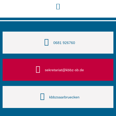
0681 926760
sekretariat@kbbz-sb.de
kbbzsaarbruecken