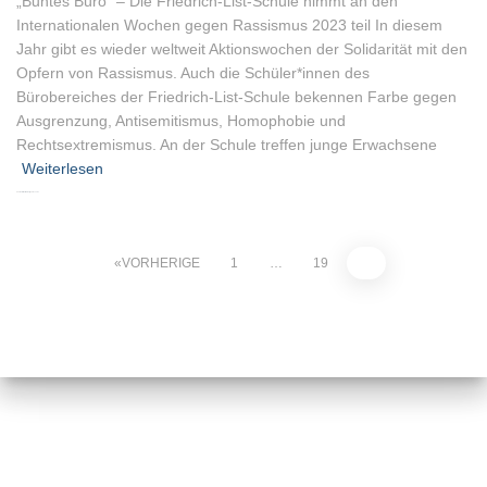
„Buntes Büro“ – Die Friedrich-List-Schule nimmt an den
Internationalen Wochen gegen Rassismus 2023 teil In diesem
Jahr gibt es wieder weltweit Aktionswochen der Solidarität mit den
Opfern von Rassismus. Auch die Schüler*innen des
Bürobereiches der Friedrich-List-Schule bekennen Farbe gegen
Ausgrenzung, Antisemitismus, Homophobie und
Rechtsextremismus. An der Schule treffen junge Erwachsene
Weiterlesen
Von
Peter Gellenberg
, vor
3 Jahren
VORHERIGE
1
…
19
20