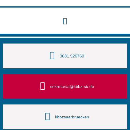
0681 926760
sekretariat@kbbz-sb.de
kbbzsaarbruecken