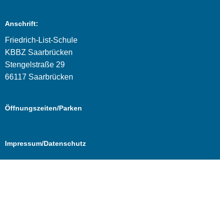
Anschrift:
Friedrich-List-Schule
KBBZ Saarbrücken
Stengelstraße 29
66117 Saarbrücken
Öffnungszeiten/Parken
Impressum/Datenschutz
Cookie Consent mit Real Cookie Banner