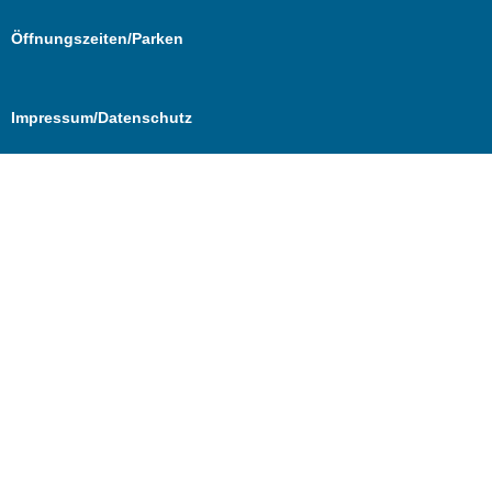
Öffnungszeiten/Parken
Impressum/Datenschutz
Cookie Consent mit Real Cookie Banner