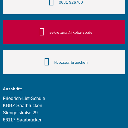
0681 926760
sekretariat@kbbz-sb.de
kbbzsaarbruecken
Anschrift:
Friedrich-List-Schule
KBBZ Saarbrücken
Stengelstraße 29
66117 Saarbrücken