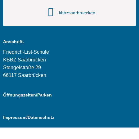
kbbzsaarbruecken
Anschrift:
Friedrich-List-Schule
KBBZ Saarbrücken
Stengelstraße 29
66117 Saarbrücken
Öffnungszeiten/Parken
Impressum/Datenschutz
Cookie Consent mit Real Cookie Banner