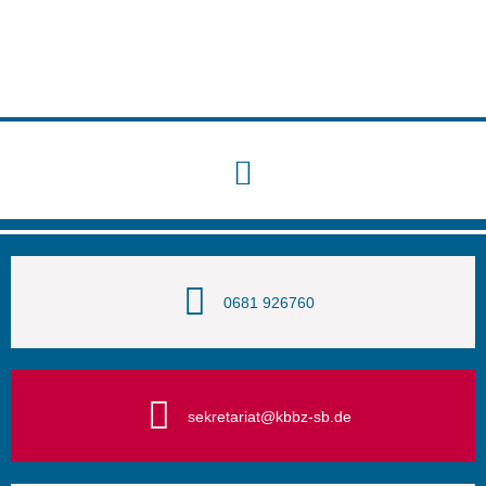
0681 926760
sekretariat@kbbz-sb.de