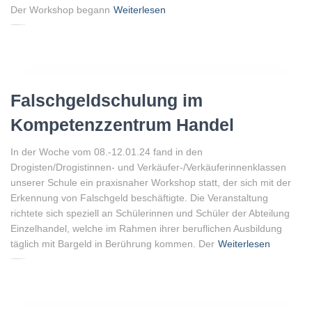
Der Workshop begann
Weiterlesen
Von
Peter Gellenberg
, vor
3 Jahren
Falschgeldschulung im
Kompetenzzentrum Handel
In der Woche vom 08.-12.01.24 fand in den
Drogisten/Drogistinnen- und Verkäufer-/Verkäuferinnenklassen
unserer Schule ein praxisnaher Workshop statt, der sich mit der
Erkennung von Falschgeld beschäftigte. Die Veranstaltung
richtete sich speziell an Schülerinnen und Schüler der Abteilung
Einzelhandel, welche im Rahmen ihrer beruflichen Ausbildung
täglich mit Bargeld in Berührung kommen. Der
Weiterlesen
Von
Peter Gellenberg
, vor
3 Jahren