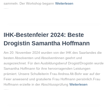
sammeln. Der Workshop begann
Weiterlesen
Von
Peter Gellenberg
, vor
2 Jahren
IHK-Bestenfeier 2024: Beste
Drogistin Samantha Hoffmann
Am 20. November 2024 wurden von der IHK des Saarlandes die
besten Absolventen und Absolventinnen geehrt und
ausgezeichnet. Für den Ausbildungsberuf Drogist/Drogistin wurde
Samantha Hoffmann für ihre hervorragenden Leistungen
prämiert. Unsere Schulleiterin Frau Andrea Alt-Bohr war auf der
Feier anwesend und gratulierte Frau Hoffmann persönlich.Frau
Hoffmann erzielte in der Abschlussprüfung
Weiterlesen
Von
Peter Gellenberg
, vor
2 Jahren