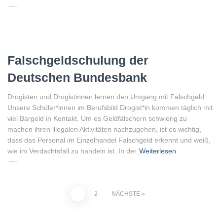
Von
Peter Gellenberg
, vor
3 Jahren
Falschgeldschulung der
Deutschen Bundesbank
Drogisten und Drogistinnen lernen den Umgang mit Falschgeld
Unsere Schüler*innen im Berufsbild Drogist*in kommen täglich mit
viel Bargeld in Kontakt. Um es Geldfälschern schwierig zu
machen ihren illegalen Aktivitäten nachzugehen, ist es wichtig,
dass das Personal im Einzelhandel Falschgeld erkennt und weiß,
wie im Verdachtsfall zu handeln ist. In der
Weiterlesen
Von
Peter Gellenberg
, vor
3 Jahren
1
2
NÄCHSTE