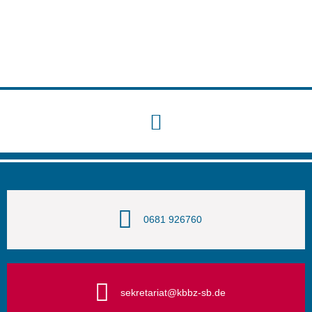
0681 926760
sekretariat@kbbz-sb.de