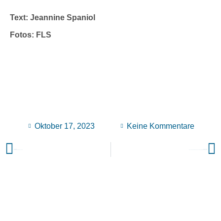
Text: Jeannine Spaniol
Fotos: FLS
Oktober 17, 2023
Keine Kommentare
VORIGER
NÄCHSTER
Werbefachlehrertagung Köln
Runder Tisch Büromanagement an der Friedrich-List-Schule