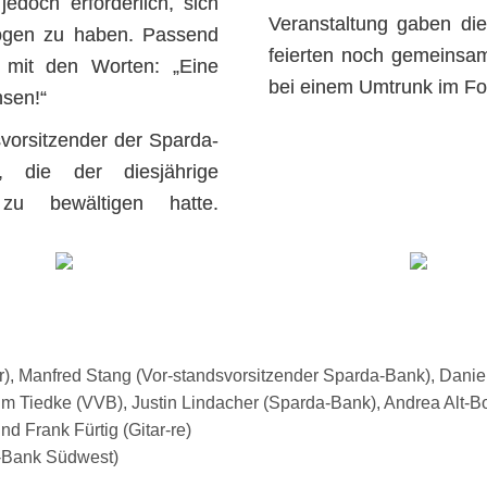
jedoch erforderlich, sich
Veranstaltung gaben die
mögen zu haben. Passend
feierten noch gemeinsam
n mit den Worten: „Eine
bei einem Umtrunk im Fo
nsen!“
vorsitzender der Sparda-
 die der diesjährige
zu bewältigen hatte.
iter), Manfred Stang (Vor-standsvorsitzender Sparda-Bank), Da
edke (VVB), Justin Lindacher (Sparda-Bank), Andrea Alt-Bohr (
d Frank Fürtig (Gitar-re)
a-Bank Südwest)