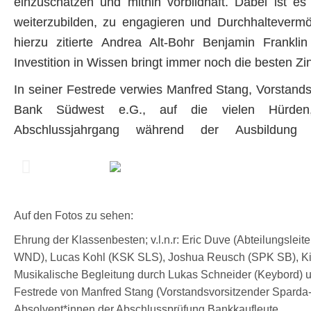
einzuschätzen und mithin vorbildhaft. Dabei ist es 
weiterzubilden, zu engagieren und Durchhaltever
hierzu zitierte Andrea Alt-Bohr Benjamin Frankli
Investition in Wissen bringt immer noch die besten Zi
In seiner Festrede verwies Manfred Stang, Vorstands
Bank Südwest e.G., auf die vielen Hürden,
Abschlussjahrgang während der Ausbildung 
Auf den Fotos zu sehen:
Ehrung der Klassenbesten; v.l.n.r: Eric Duve (Abteilungsle
WND), Lucas Kohl (KSK SLS), Joshua Reusch (SPK SB), Kim Ti
Musikalische Begleitung durch Lukas Schneider (Keybord) un
Festrede von Manfred Stang (Vorstandsvorsitzender Spard
Absolvent*innen der Abschlussprüfung Bankkaufleute