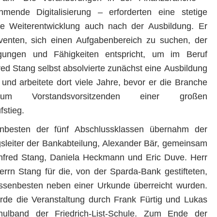
mende Digitalisierung – erforderten eine stetige
he Weiterentwicklung auch nach der Ausbildung. Er
lventen, sich einen Aufgabenbereich zu suchen, der
igungen und Fähigkeiten entspricht, um im Beruf
fred Stang selbst absolvierte zunächst eine Ausbildung
nd arbeitete dort viele Jahre, bevor er die Branche
m Vorstandsvorsitzenden einer großen
stieg.
nbesten der fünf Abschlussklassen übernahm der
ngsleiter der Bankabteilung, Alexander Bär, gemeinsam
nfred Stang, Daniela Heckmann und Eric Duve. Herr
rrn Stang für die, von der Sparda-Bank gestifteten,
ssenbesten neben einer Urkunde überreicht wurden.
de die Veranstaltung durch Frank Fürtig und Lukas
ulband der Friedrich-List-Schule. Zum Ende der