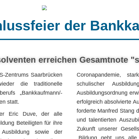
lussfeier der Bankka
solventen erreichen Gesamtnote "s
HS-Zentrums Saarbrücken
Coronapandemie, star
eder die traditionelle
schulischer Ausbil
berufs „Bankkaufmann/-
Ausbildungsordnung erw
n statt.
erfolgreich absolvierte 
forderte Manfred Stang d
ter Eric Duve, der alle
und talentierten Auszub
ung Beteiligten für ihre
Zukunft unserer Gesell
n Ausbildung sowie der
„Bildung geht uns all