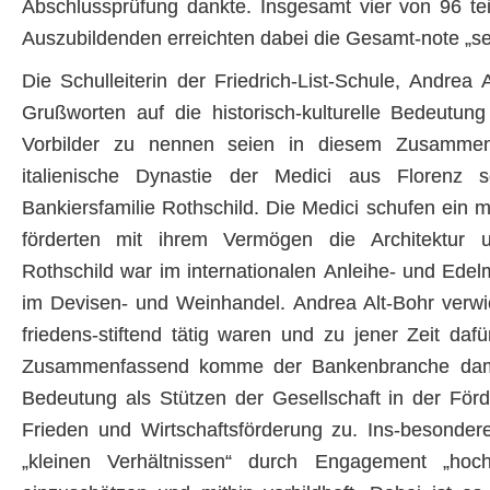
Abschlussprüfung dankte. Insgesamt vier von 96 t
Auszubildenden erreichten dabei die Gesamt-note „se
Die Schulleiterin der Friedrich-List-Schule, Andrea A
Grußworten auf die historisch-kulturelle Bedeutun
Vorbilder zu nennen seien in diesem Zusammen
italienische Dynastie der Medici aus Florenz s
Bankiersfamilie Rothschild. Die Medici schufen ei
förderten mit ihrem Vermögen die Architektur 
Rothschild war im internationalen Anleihe- und Edelm
im Devisen- und Weinhandel. Andrea Alt-Bohr verwi
friedens-stiftend tätig waren und zu jener Zeit dafür
Zusammenfassend komme der Bankenbranche damit
Bedeutung als Stützen der Gesellschaft in der Förd
Frieden und Wirtschaftsförderung zu. Ins-besondere
„kleinen Verhältnissen“ durch Engagement „hochz