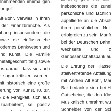
eilnehmenden ehemaligen
insbesondere die zuneh
hr gut“.
persönliche und fachlic
lt-Bohr, verwies in ihren
appellierte an die Abso
g der Finanzbranche. Als
ihren persönlichen Ne
hang insbesondere die
erfolgreich zu sein. Man
owie die einflussreiche
bei der Deutschen Bahn u
n modernes Bankwesen und
wechselte und zu
und Kunst. Die Familie
Genossenschaftsbank auf
etallgeschäft tätig sowie
Die Ehrung der Klasse
es darauf, dass sie auch
stellvertretende Abteilu
 sogar kritisiert wurden.
mit Andrea Alt-Bohr, Ma
 historisch eine große
Bär bedankte sich bei He
erung von Kunst, Kultur,
Gutscheine, die den Kla
 die Fähigkeit, sich aus
Musikalisch umrahmt wur
uarbeiten“, sei positiv
Schneider von der Sch