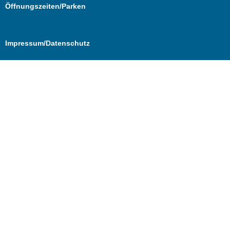
Öffnungszeiten/Parken
Impressum/Datenschutz
Cookie Consent mit Real Cookie Banner