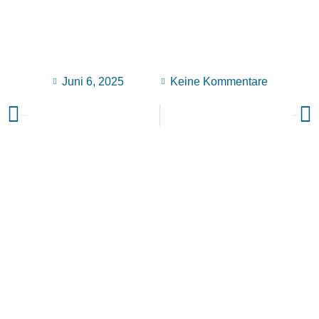
Juni 6, 2025
Keine Kommentare
VORIGER
NÄCHSTER
Von ETFs bis Altersvorsorge
Aktionstag Recht