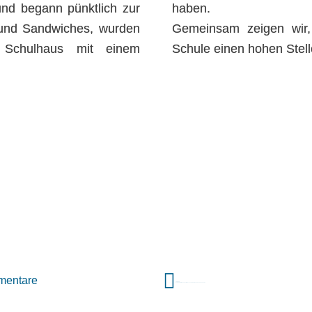
und begann pünktlich zur
haben.
 und Sandwiches, wurden
Gemeinsam zeigen wir, 
 Schulhaus mit einem
Schule einen hohen Stell
mentare
VORIGER
„Auf dem Dorf“ – Wo Zukunft zwischen Bolzplatz und Funkloch beginnt