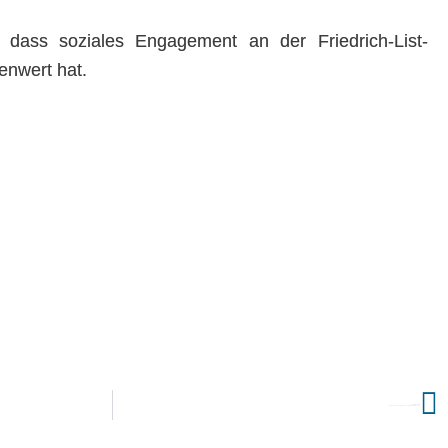
dass soziales Engagement an der Friedrich-List-
enwert hat.
NÄCHSTER
Weihnachts-Charity-Café an der Friedrich-List-Schule