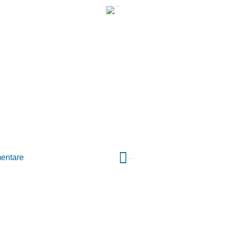
entare
VORIGER
Gedenkveranstaltung