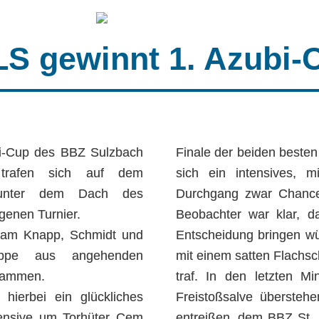
LS gewinnt 1. Azubi-
bi-Cup des BBZ Sulzbach
Finale der beiden beste
n trafen sich auf dem
sich ein intensives, m
, unter dem Dach des
Durchgang zwar Chance
genen Turnier.
Beobachter war klar, da
rteam Knapp, Schmidt und
Entscheidung bringen w
uppe aus angehenden
mit einem satten Flachsc
usammen.
traf. In den letzten 
hierbei ein glückliches
Freistoßsalve übersteh
fensive um Torhüter Cem
entreißen, dem BBZ St. I