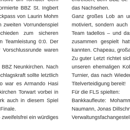
rmierte BBZ St. Ingbert
das Nachsehen.
teckpass von Laurin Mohm
Ganz großes Lob an uns
m zweiten Vorrundenspiel
motiviert, sondern auch 
chieden zum sicheren
Team tadellos – und da
en Teamleistung 0:0. Der
zusammen gespielt hatt
r Vorschlussrunde waren
kannten. Chapeau, großar
Zu guter Letzt richtet 
as BBZ Neunkirchen. Nach
unseren ehemaligen Koll
agskraft sollte letztlich
Turnier, das nach Wiede
 So war es Armando Hasi
Titelverteidigung bereit!
irchen Torwart vorbei in
Für die FLS spielten:
rk auch in diesem Spiel
Bankkaufleute: Moham
 Finale.
Naumann, Jonas Dillschn
 zweifelsfrei ein würdiges
Verwaltungsfachangestel