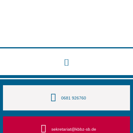
0681 926760
sekretariat@kbbz-sb.de