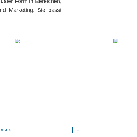
dualer Form in Bereichen,
nd Marketing. Sie passt
ntare
VORIGER
Picobello