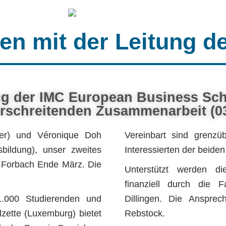
fen mit der Leitung d
ng der IMC European Business Scho
rschreitenden Zusammenarbeit (03
ter) und Véronique Doh
Vereinbart sind grenzü
sbildung), unser zweites
Interessierten der beiden
n Forbach Ende März. Die
Unterstützt werden die
finanziell durch die F
.000 Studierenden und
Dillingen. Die Ansprech
zette (Luxemburg) bietet
Rebstock.