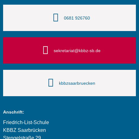
0681 926760
sekretariat@kbbz-sb.de
kbbzsaarbruecken
Anschrift:
Friedrich-List-Schule
KBBZ Saarbrücken
Stengelstraße 29