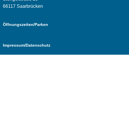
66117 Saarbrücken
Öffnungszeiten/Parken
Impressum/Datenschutz
Cookie Consent mit Real Cookie Banner