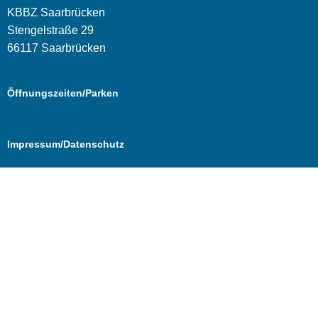
KBBZ Saarbrücken
Stengelstraße 29
66117 Saarbrücken
Öffnungszeiten/Parken
Impressum/Datenschutz
Cookie Consent mit Real Cookie Banner