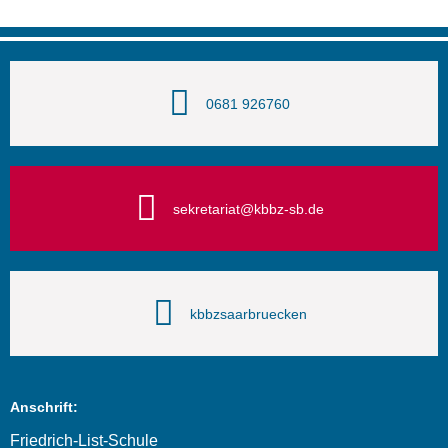
0681 926760
sekretariat@kbbz-sb.de
kbbzsaarbruecken
Anschrift:
Friedrich-List-Schule